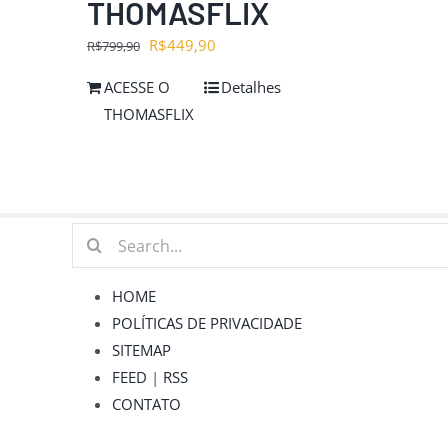
THOMASFLIX
O
O
R$
449,90
R$
799,90
preço
preço
ACESSE O
Detalhes
original
atual
THOMASFLIX
era:
é:
R$799,90.
R$449,90.
Buscar
resultados
para:
HOME
POLÍTICAS DE PRIVACIDADE
SITEMAP
FEED
|
RSS
CONTATO