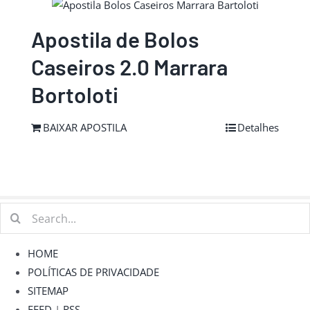
Apostila de Bolos
Caseiros 2.0 Marrara
Bortoloti
BAIXAR APOSTILA
Detalhes
Buscar
resultados
para:
HOME
POLÍTICAS DE PRIVACIDADE
SITEMAP
FEED
|
RSS